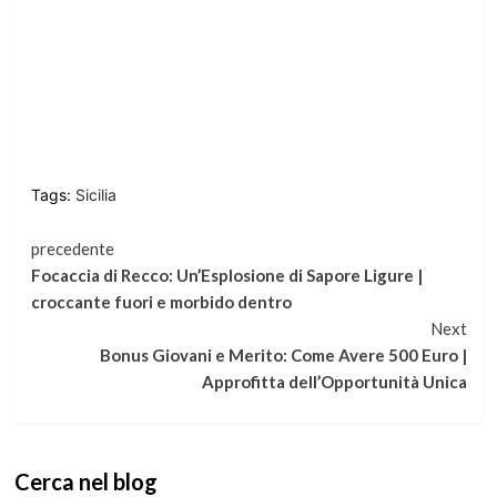
Tags:
Sicilia
Continua
precedente
Focaccia di Recco: Un’Esplosione di Sapore Ligure |
a
croccante fuori e morbido dentro
Next
leggere
Bonus Giovani e Merito: Come Avere 500 Euro |
Approfitta dell’Opportunità Unica
Cerca nel blog