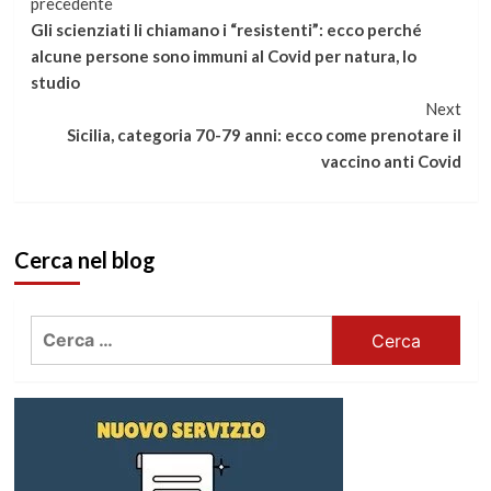
Continua
precedente
Gli scienziati li chiamano i “resistenti”: ecco perché
a
alcune persone sono immuni al Covid per natura, lo
studio
leggere
Next
Sicilia, categoria 70-79 anni: ecco come prenotare il
vaccino anti Covid
Cerca nel blog
Ricerca
per: