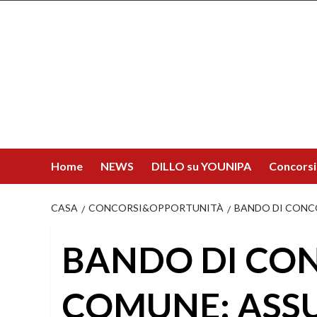
Salta
al
contenuto
Home
NEWS
DILLO su YOUNIPA
Concorsi
CASA
CONCORSI&OPPORTUNITÀ
BANDO DI CONC
BANDO DI CO
COMUNE: ASS