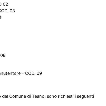
OD 02
 COD. 03
4
 08
manutentore – COD. 09
o dal Comune di Teano, sono richiesti i seguenti