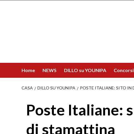
Salta
al
contenuto
Home
NEWS
DILLO su YOUNIPA
Concorsi
CASA
DILLO SU YOUNIPA
POSTE ITALIANE: SITO IN
Poste Italiane: 
di stamattina