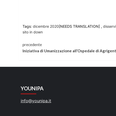
Tags:
dicembre 2020
[NEEDS TRANSLATION] ,
disservi
sito in down
Continua
precedente
Iniziativa di Umanizzazione all’Ospedale di Agrigen
a
leggere
YOUNIPA
info@younipa.it