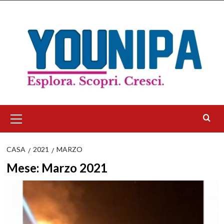
Salta
al
contenuto
Menu
principale
CASA
2021
MARZO
Mese:
Marzo 2021