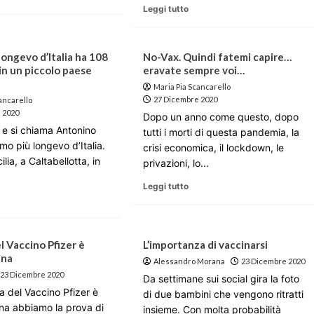
Leggi tutto
longevo d’Italia ha 108
No-Vax. Quindi fatemi capire…
 in un piccolo paese
eravate sempre voi…
Maria Pia Scancarello
27 Dicembre 2020
ancarello
 2020
Dopo un anno come questo, dopo
 e si chiama Antonino
tutti i morti di questa pandemia, la
omo più longevo d’Italia.
crisi economica, il lockdown, le
cilia, a Caltabellotta, in
privazioni, lo...
Leggi tutto
el Vaccino Pfizer è
L’importanza di vaccinarsi
ina
Alessandro Morana
23 Dicembre 2020
23 Dicembre 2020
Da settimane sui social gira la foto
a del Vaccino Pfizer è
di due bambini che vengono ritratti
na abbiamo la prova di
insieme. Con molta probabilità