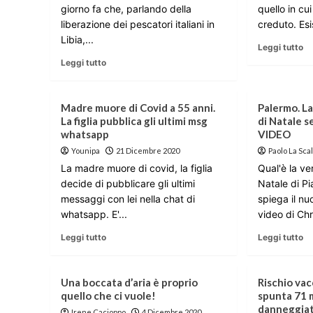
giorno fa che, parlando della
quello in c
liberazione dei pescatori italiani in
creduto. Esi
Libia,...
Leggi tutto
Leggi tutto
Madre muore di Covid a 55 anni.
Palermo. La
La figlia pubblica gli ultimi msg
di Natale s
whatsapp
VIDEO
Younipa
21 Dicembre 2020
Paolo La Sca
La madre muore di covid, la figlia
Qual'è la ver
decide di pubblicare gli ultimi
Natale di P
messaggi con lei nella chat di
spiega il nu
whatsapp. E'...
video di Chr
Leggi tutto
Leggi tutto
Una boccata d’aria è proprio
Rischio vac
quello che ci vuole!
spunta 71 m
danneggia
Irene Cacioppo
4 Dicembre 2020