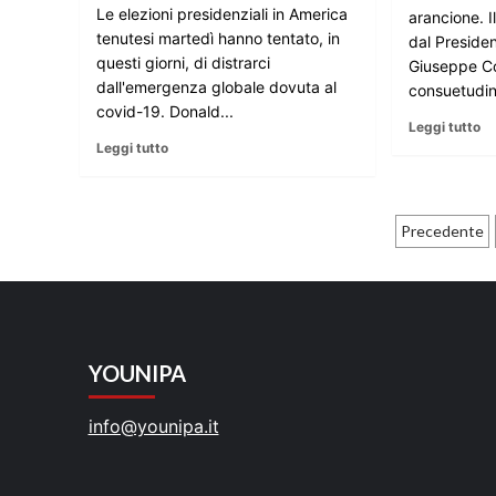
Le elezioni presidenziali in America
arancione.
tenutesi martedì hanno tentato, in
dal Presiden
questi giorni, di distrarci
Giuseppe C
dall'emergenza globale dovuta al
consuetudine
covid-19. Donald...
Leggi tutto
Leggi tutto
Pagina
Precedente
degli
articol
YOUNIPA
info@younipa.it