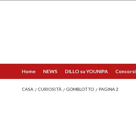
Salta
al
contenuto
Home
NEWS
DILLO su YOUNIPA
Concorsi
CASA
CURIOSITÀ
GOMBLOTTO
PAGINA 2