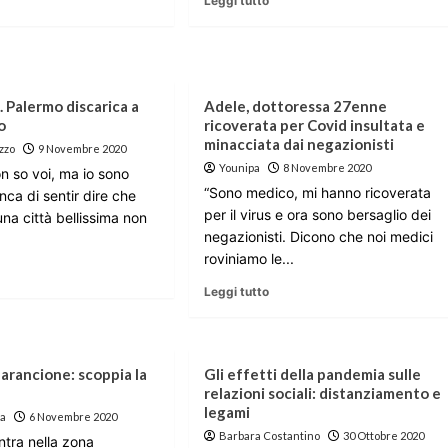
Leggi tutto
 Palermo discarica a
Adele, dottoressa 27enne
o
ricoverata per Covid insultata e
minacciata dai negazionisti
zzo
9 Novembre 2020
Younipa
8 Novembre 2020
n so voi, ma io sono
“Sono medico, mi hanno ricoverata
ca di sentir dire che
per il virus e ora sono bersaglio dei
na città bellissima non
negazionisti. Dicono che noi medici
roviniamo le...
Leggi tutto
a arancione: scoppia la
Gli effetti della pandemia sulle
relazioni sociali: distanziamento e
legami
la
6 Novembre 2020
Barbara Costantino
30 Ottobre 2020
entra nella zona