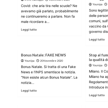
Younipa
Covid: che aria tira nelle scuole? Ne
Sono legitti
avevamo già parlato, probabilmente
delle perso
ne continueremo a parlare. Non fa
comuni, sull
male ricordare a...
vaccino da 
Leggi tutto
governo dis
Leggi tutto
Bonus Natale: FAKE NEWS
Stop al fum
la qualità d
Younipa
20 Novembre 2020
Younipa
Bonus Natale. Si tratta di una Fake
Milano. Il C
News e l’INPS smentisce la notizia.
Milano ha a
"Non esiste alcun Bonus Natale". La
Regolamento 
notizia...
Introduce in 
Leggi tutto
Leggi tutto