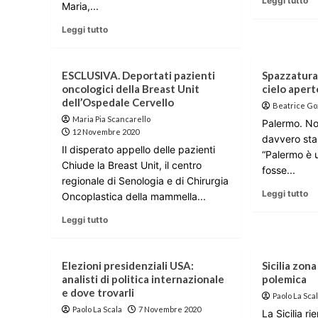
Leggi tutto
Maria,...
Leggi tutto
ESCLUSIVA. Deportati pazienti
Spazzatura.
oncologici della Breast Unit
cielo apert
dell’Ospedale Cervello
Beatrice Go
Maria Pia Scancarello
Palermo. No
12 Novembre 2020
davvero stan
Il disperato appello delle pazienti
“Palermo è u
Chiude la Breast Unit, il centro
fosse...
regionale di Senologia e di Chirurgia
Leggi tutto
Oncoplastica della mammella...
Leggi tutto
Elezioni presidenziali USA:
Sicilia zon
analisti di politica internazionale
polemica
e dove trovarli
Paolo La Sca
Paolo La Scala
7 Novembre 2020
La Sicilia ri