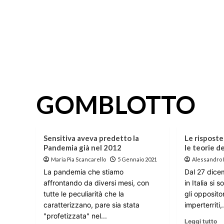
GOMBLOTTO
Sensitiva aveva predetto la
Le rispost
Pandemia già nel 2012
le teorie d
Maria Pia Scancarello
5 Gennaio 2021
Alessandro
La pandemia che stiamo
Dal 27 dice
affrontando da diversi mesi, con
in Italia si 
tutte le peculiarità che la
gli opposito
caratterizzano, pare sia stata
imperterriti,.
"profetizzata" nel...
Leggi tutto