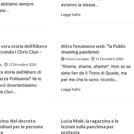
ui abbiamo sempre
avranno la stessa...
ste...
Leggi tutto
 vera storia dell’Albero
Altro fenomeno web: “la Public
econdo i Chris Clun –
shaming pandemic
Irene Cacioppo
11 Dicembre 2020
la
17 Dicembre 2020
“Shame, shame, shame!”. Non so se
a storia dell'Albero di
siete fan de Il Trono di Spade, ma
iazza Politeama? Ve lo
per me che lo sono, ricordo...
ovo divertentissimo
Leggi tutto
is Clun...
cino. Nel decreto
Lucia Molè, la ragazzina e le
ilioni per le persone
lezioni sulla panchina per
te
protesta