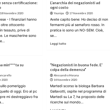
 senza certificazione:
L’anarchia dei negazionisti ad
o
ogni costo
18 Novembre 2020
Younipa
17 Novembre 2020
ese - I finanziari hanno
Avete capito bene: Ho deciso di non
 oltre ottocento
fermarmi più al semaforo rosso. In
n tessuto, prive di
pratica io sono un NO-SEM. Cioè,
one. Le mascherine sono
se...
e...
Leggi tutto
a min****ta su
“Negazionisti in buona fede. E’
colpa della demenza”
ancarello
Alessandro Morana
e 2020
14 Novembre 2020
uillo pomeriggio
Martedì scorso la biologa Barbara
uello di oggi. Ero al pc
Gallavotti, ospite nel programma di
re mi destreggiavo fra
Martedì su La 7, ha proposto delle
a...
ricerche sul mondo...