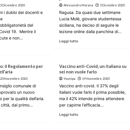
3 Dicembre 2020
Alessandro Morana
3 Dicembre 2020
mi i dubbi dei docenti e
Ragusa. Da quasi due settimane
ne
Lucia Molè, giovane studentessa
’obbligatorietà del
siciliana, ha deciso di seguire le
Covid 19. Mentre il
lezione online dalla panchina di...
cute e non...
Leggi tutto
o: il Regolamento per
Vaccino anti-Covid, un italiano su
ell’aria
sei non vuole farlo
20 Novembre 2020
Younipa
19 Novembre 2020
onsiglio comunale di
Vaccino anti-covid. Il 37% degli
pprovato un nuovo
italiani vuole farlo il prima possibile,
per la qualità dell’aria.
ma il 42% intende prima attendere
città, dal primo...
per capirne l'efficacia...
Leggi tutto