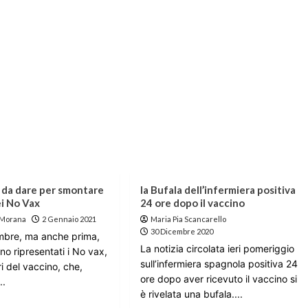
e da dare per smontare
la Bufala dell’infermiera positiva
ei No Vax
24 ore dopo il vaccino
 Morana
2 Gennaio 2021
Maria Pia Scancarello
30 Dicembre 2020
mbre, ma anche prima,
La notizia circolata ieri pomeriggio
sono ripresentati i No vax,
sull’infermiera spagnola positiva 24
ri del vaccino, che,
ore dopo aver ricevuto il vaccino si
..
è rivelata una bufala....