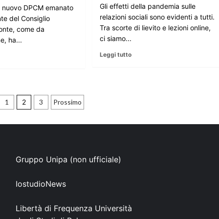
Gli effetti della pandemia sulle
 Il nuovo DPCM emanato
relazioni sociali sono evidenti a tutti.
te del Consiglio
Tra scorte di lievito e lezioni online,
onte, come da
ci siamo...
, ha...
Leggi tutto
zione
1
2
3
Prossimo
i
Gruppo Unipa (non ufficiale)
IostudioNews
Libertà di Frequenza Università