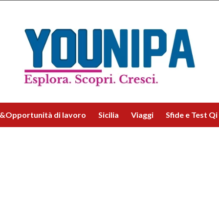
&Opportunità di lavoro
Sicilia
Viaggi
Sfide e Test Qi