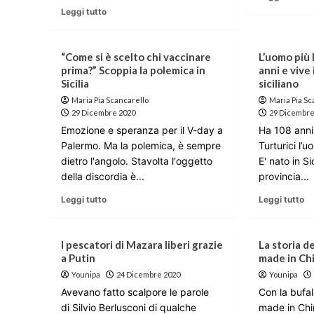
Leggi tutto
“Come si è scelto chi vaccinare
L’uomo più 
prima?” Scoppia la polemica in
anni e vive
Sicilia
siciliano
Maria Pia Scancarello
Maria Pia Sc
29 Dicembre 2020
29 Dicembre
Emozione e speranza per il V-day a
Ha 108 anni
Palermo. Ma la polemica, è sempre
Turturici l’u
dietro l'angolo. Stavolta l'oggetto
E' nato in Si
della discordia è...
provincia...
Leggi tutto
Leggi tutto
I pescatori di Mazara liberi grazie
La storia d
a Putin
made in Ch
Younipa
24 Dicembre 2020
Younipa
Avevano fatto scalpore le parole
Con la bufal
di Silvio Berlusconi di qualche
made in Chi