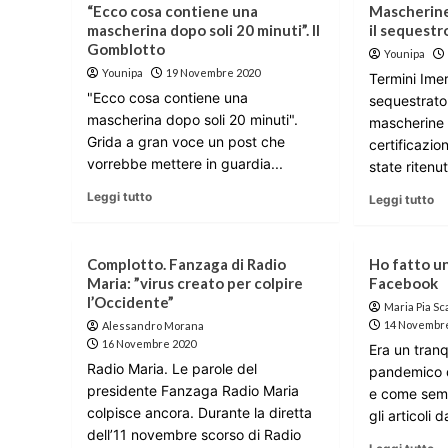
“Ecco cosa contiene una
Mascherine
mascherina dopo soli 20 minuti”. Il
il sequestr
Gomblotto
Younipa
Younipa
19 Novembre 2020
Termini Imer
"Ecco cosa contiene una
sequestrato
mascherina dopo soli 20 minuti".
mascherine i
Grida a gran voce un post che
certificazi
vorrebbe mettere in guardia...
state ritenut
Leggi tutto
Leggi tutto
Complotto. Fanzaga di Radio
Ho fatto un
Maria: ”virus creato per colpire
Facebook
l’Occidente”
Maria Pia Sc
14 Novembr
Alessandro Morana
16 Novembre 2020
Era un tranq
Radio Maria. Le parole del
pandemico q
presidente Fanzaga Radio Maria
e come semp
colpisce ancora. Durante la diretta
gli articoli d
dell’11 novembre scorso di Radio